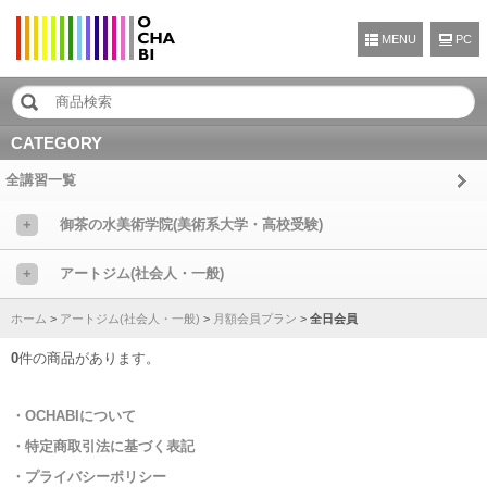
MENU
CATEGORY
全講習一覧
+
御茶の水美術学院(美術系大学・高校受験)
+
アートジム(社会人・一般)
ホーム
>
アートジム(社会人・一般)
>
月額会員プラン
>
全日会員
0
件の商品があります。
・OCHABIについて
・特定商取引法に基づく表記
・プライバシーポリシー