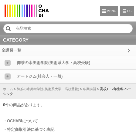
MENU
CATEGORY
全講習一覧
+
御茶の水美術学院(美術系大学・高校受験)
+
アートジム(社会人・一般)
ホーム
>
御茶の水美術学院(美術系大学・高校受験)
>
冬期講習
>
高校1・2年生科 ベー
シック
0
件の商品があります。
・OCHABIについて
・特定商取引法に基づく表記